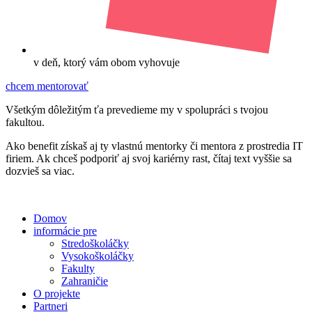
v deň, ktorý vám obom vyhovuje
chcem mentorovať
Všetkým dôležitým ťa prevedieme my v spolupráci s tvojou
fakultou.
Ako benefit získaš aj ty vlastnú mentorky či mentora z prostredia IT
firiem. Ak chceš podporiť aj svoj kariérny rast, čítaj text vyššie sa
dozvieš sa viac.
Domov
informácie pre
Stredoškoláčky
Vysokoškoláčky
Fakulty
Zahraničie
O projekte
Partneri