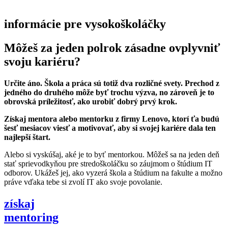
informácie pre vysokoškoláčky
Môžeš za jeden polrok zásadne ovplyvniť
svoju kariéru?
Určite áno. Škola a práca sú totiž dva rozličné svety. Prechod z
jedného do druhého môže byť trochu výzva, no zároveň je to
obrovská príležitosť, ako urobiť dobrý prvý krok.
Získaj mentora alebo mentorku z firmy Lenovo, ktorí ťa budú
šesť mesiacov viesť a motivovať, aby si svojej kariére dala ten
najlepší štart.
Alebo si vyskúšaj, aké je to byť mentorkou. Môžeš sa na jeden deň
stať sprievodkyňou pre stredoškoláčku so záujmom o štúdium IT
odborov. Ukážeš jej, ako vyzerá škola a štúdium na fakulte a možno
práve vďaka tebe si zvolí IT ako svoje povolanie.
získaj
mentoring