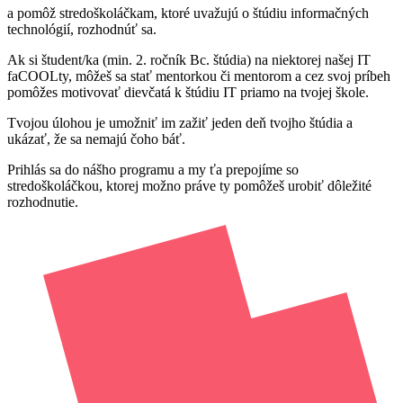
a pomôž stredoškoláčkam, ktoré uvažujú o štúdiu informačných
technológií, rozhodnúť sa.
Ak si študent/ka (min. 2. ročník Bc. štúdia) na niektorej našej IT
faCOOLty, môžeš sa stať mentorkou či mentorom a cez svoj príbeh
pomôžes motivovať dievčatá k štúdiu IT priamo na tvojej škole.
Tvojou úlohou je umožniť im zažiť jeden deň tvojho štúdia a
ukázať, že sa nemajú čoho báť.
Prihlás sa do nášho programu a my ťa prepojíme so
stredoškoláčkou, ktorej možno práve ty pomôžeš urobiť dôležité
rozhodnutie.